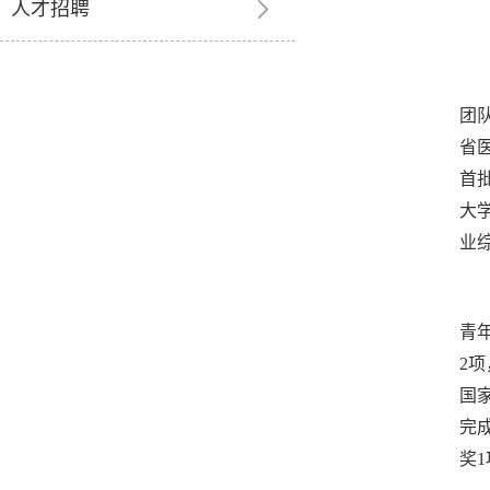
人才招聘
团
省
首
大
业
青
2
项
国
完
奖
1